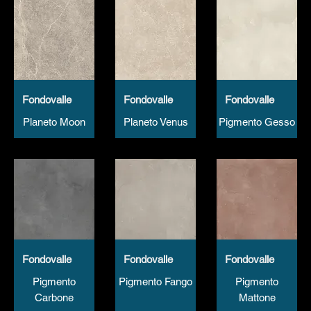
Fondovalle
Fondovalle
Fondovalle
Planeto Moon
Planeto Venus
Pigmento Gesso
Fondovalle
Fondovalle
Fondovalle
Pigmento
Pigmento Fango
Pigmento
Carbone
Mattone