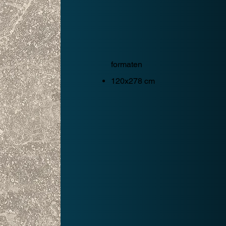
formaten
120x278 cm