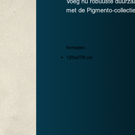
Voeg nu robuuste duurzaa
met de Pigmento-collecti
formaten
120x278 cm