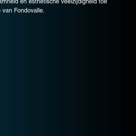
mheid en esthetische veelzijdigheid toe
e van Fondovalle.