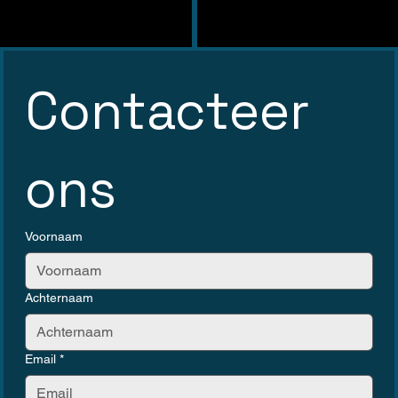
Contacteer 
ons
Voornaam
Achternaam
Email
*