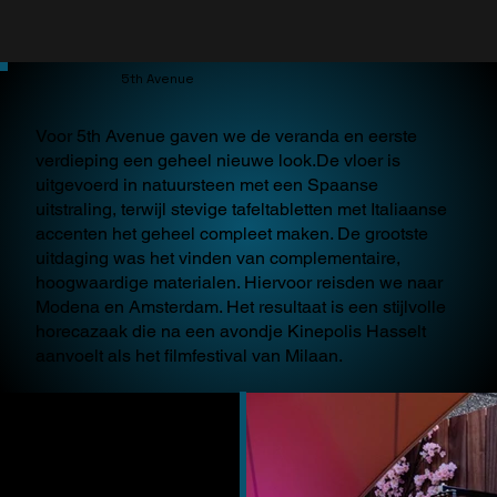
5th Avenue
Voor 5th Avenue gaven we de veranda en eerste
verdieping een geheel nieuwe look.De vloer is
uitgevoerd in natuursteen met een Spaanse
uitstraling, terwijl stevige tafeltabletten met Italiaanse
accenten het geheel compleet maken. De grootste
uitdaging was het vinden van complementaire,
hoogwaardige materialen. Hiervoor reisden we naar
Modena en Amsterdam. Het resultaat is een stijlvolle
horecazaak die na een avondje Kinepolis Hasselt
aanvoelt als het filmfestival van Milaan.