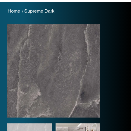
Home
Supreme Dark
/