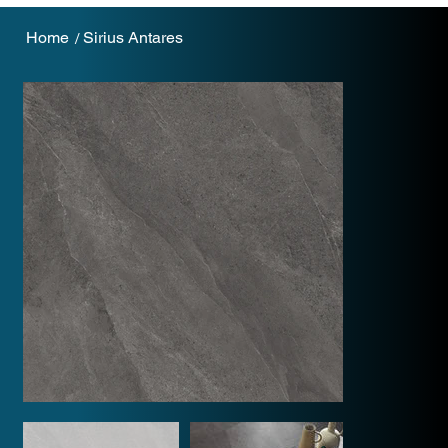
Home
Sirius Antares
/