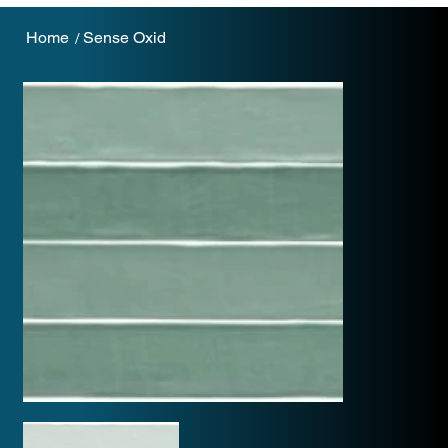
Home
Sense Oxid
/