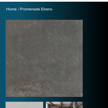
Home
Promenade Ebano
/