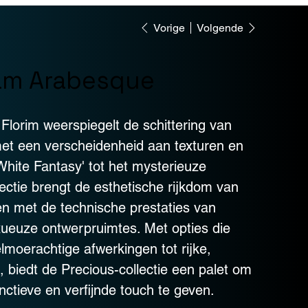
Vorige
Volgende
am Arabesque
 Florim weerspiegelt de schittering van
et een verscheidenheid aan texturen en
White Fantasy' tot het mysterieuze
lectie brengt de esthetische rijkdom van
n met de technische prestaties van
uxueuze ontwerpruimtes. Met opties die
lmoerachtige afwerkingen tot rijke,
biedt de Precious-collectie een palet om
nctieve en verfijnde touch te geven.