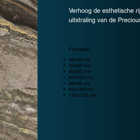
Verhoog de esthetische r
uitstraling van de Precious
Formaten
30x30 cm
30x60 cm
60x60 cm
60x120 cm
80x80 cm
80x180 cm
120x120 cm