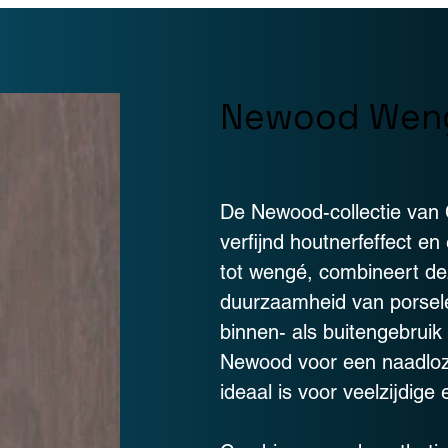
Newood Wen
De Newood-collectie van 
verfijnd houtnerfeffect en
tot wengé, combineert dez
duurzaamheid van porsele
binnen- als buitengebruik
Newood voor een naadloz
ideaal is voor veelzijdi