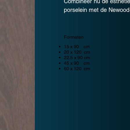
Combineer nu de estheti
porselein met de Newood-c
Formaten
15 x 90 cm
20 x 120 cm
22.5 x 90 cm
45 x 90 cm
60 x 120 cm