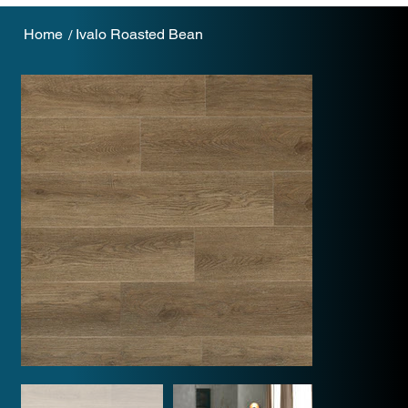
Home
Ivalo Roasted Bean
/