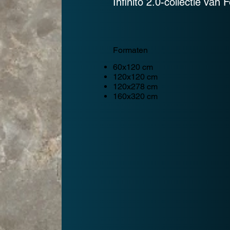
Infinito 2.0-collectie van 
Formaten
60x120 cm
120x120 cm
120x278 cm
160x320 cm