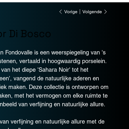
Vorige
Volgende
ior Di Bosco
van Fondovalle is een weerspiegeling van 's
tenen, vertaald in hoogwaardig porselein.
t van het diepe 'Sahara Noir' tot het
een', vangend de natuurlijke aderen en
niek maken. Deze collectie is ontworpen om
maken, met het vermogen om elke ruimte te
beeld van verfijning en natuurlijke allure.
an verfijning en natuurlijke allure met de