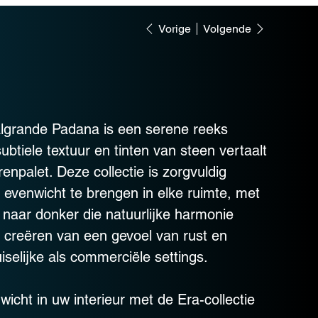
Vorige
Volgende
algrande Padana is een serene reeks
btiele textuur en tinten van steen vertaalt
enpalet. Deze collectie is zorgvuldig
venwicht te brengen in elke ruimte, met
t naar donker die natuurlijke harmonie
t creëren van een gevoel van rust en
selijke als commerciële settings.
cht in uw interieur met de Era-collectie