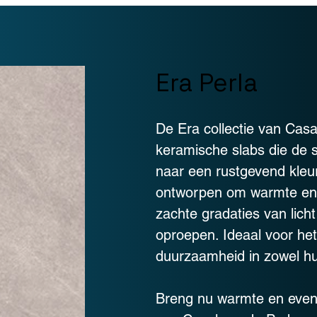
Era Perla
De Era collectie van Cas
keramische slabs die de su
naar een rustgevend kleur
ontworpen om warmte en e
zachte gradaties van lich
oproepen. Ideaal voor he
duurzaamheid in zowel hui
Breng nu warmte en evenwi