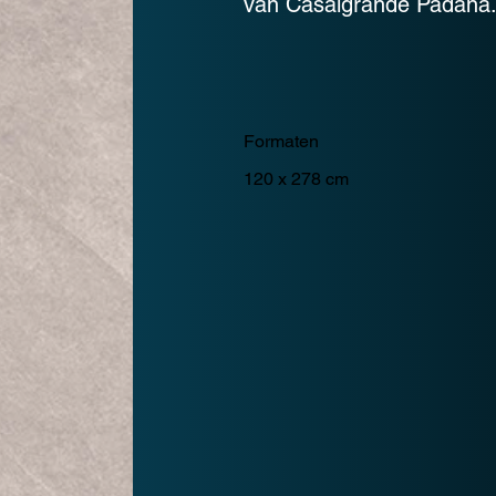
van Casalgrande Padana
Formaten
120 x 278 cm