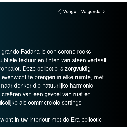
Vorige
Volgende
algrande Padana is een serene reeks
btiele textuur en tinten van steen vertaalt
enpalet. Deze collectie is zorgvuldig
venwicht te brengen in elke ruimte, met
t naar donker die natuurlijke harmonie
t creëren van een gevoel van rust en
selijke als commerciële settings.
cht in uw interieur met de Era-collectie