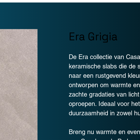
Era Grigia
De Era collectie van Cas
keramische slabs die de su
naar een rustgevend kleur
ontworpen om warmte en e
zachte gradaties van lich
oproepen. Ideaal voor he
duurzaamheid in zowel hui
Breng nu warmte en evenwi