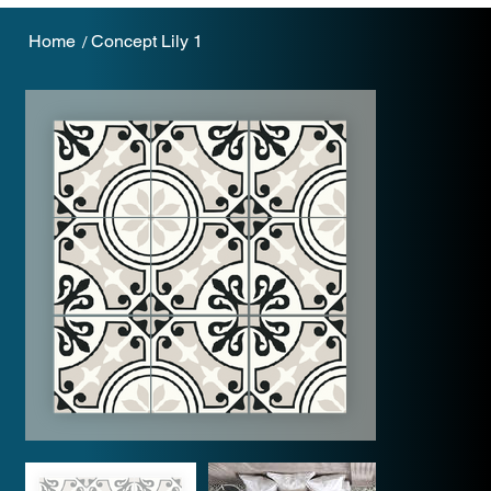
Home
Concept Lily 1
/