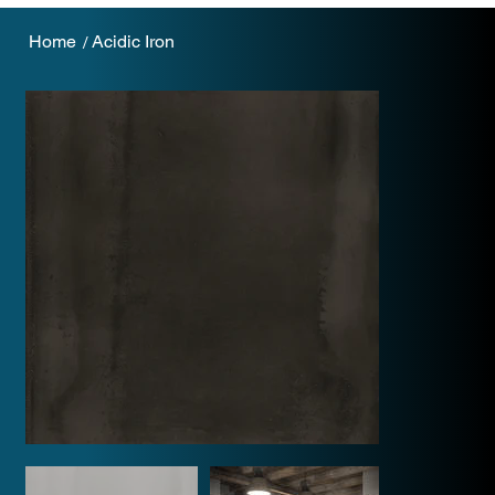
Home
Acidic Iron
/